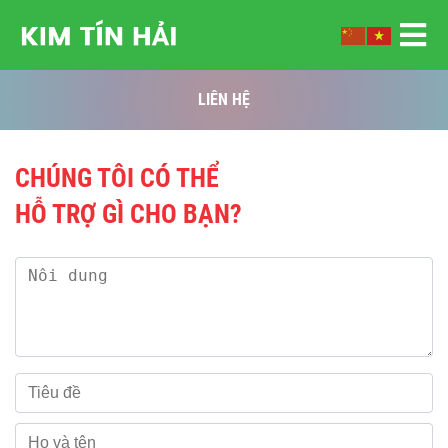
LIÊN HỆ
CHÚNG TÔI CÓ THỂ
HỖ TRỢ GÌ CHO BẠN?